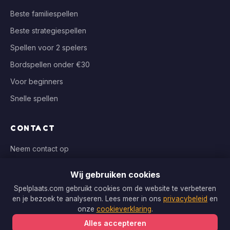
Beste familiespellen
Beste strategiespellen
Spellen voor 2 spelers
Bordspellen onder €30
Voor beginners
Snelle spellen
CONTACT
Neem contact op
info@spelplaats.com
Wij gebruiken cookies
WIJ VERGELIJKEN BIJ
Spelplaats.com gebruikt cookies om de website te verbeteren
en je bezoek te analyseren. Lees meer in ons
privacybeleid
en
Bol.com, Spellenrijk, Boardgameshop.nl
onze
cookieverklaring
.
Alles accepteren