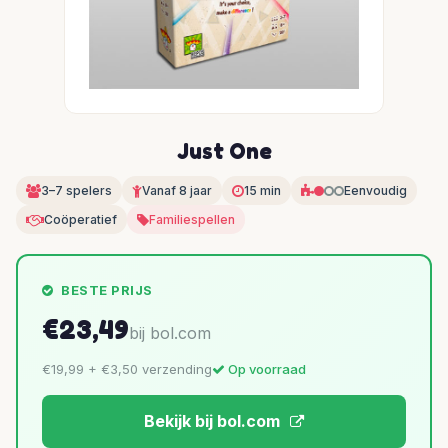
Just One
3–7 spelers
Vanaf 8 jaar
15 min
Eenvoudig
Coöperatief
Familiespellen
BESTE PRIJS
€23,49
bij bol.com
€19,99 + €3,50 verzending
Op voorraad
Bekijk bij bol.com