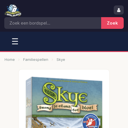
☰
Home
Familiespellen
Skye