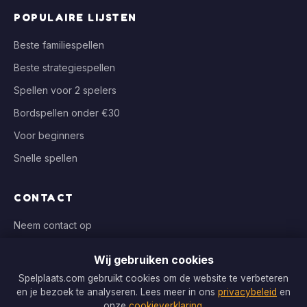
POPULAIRE LIJSTEN
Beste familiespellen
Beste strategiespellen
Spellen voor 2 spelers
Bordspellen onder €30
Voor beginners
Snelle spellen
CONTACT
Neem contact op
info@spelplaats.com
Wij gebruiken cookies
WIJ VERGELIJKEN BIJ
Spelplaats.com gebruikt cookies om de website te verbeteren
en je bezoek te analyseren. Lees meer in ons
privacybeleid
en
Bol.com, Spellenrijk, Boardgameshop.nl
onze
cookieverklaring
.