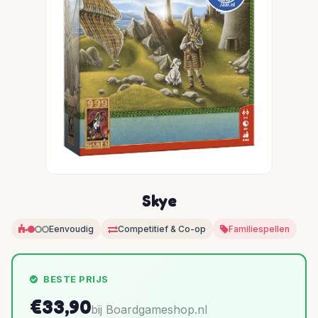
Skye
Eenvoudig
Competitief & Co-op
Familiespellen
BESTE PRIJS
€33,90
bij Boardgameshop.nl