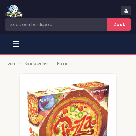
☰
Home
Kaartspellen
Pizza