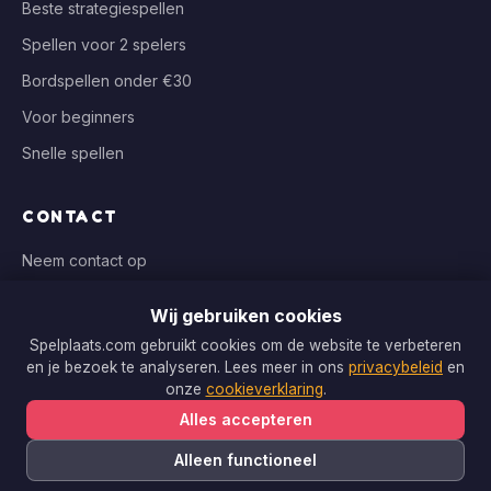
Beste strategiespellen
Spellen voor 2 spelers
Bordspellen onder €30
Voor beginners
Snelle spellen
CONTACT
Neem contact op
info@spelplaats.com
Wij gebruiken cookies
WIJ VERGELIJKEN BIJ
Spelplaats.com gebruikt cookies om de website te verbeteren
en je bezoek te analyseren. Lees meer in ons
privacybeleid
en
Bol.com, Spellenrijk, Boardgameshop.nl
onze
cookieverklaring
.
Alles accepteren
Alleen functioneel
Copyright © 2026 Spelplaats.com. Alle rechten voorbehouden.