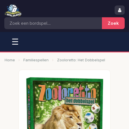
☰
Home
Familiespellen
Zooloretto: Het Dobbelspel