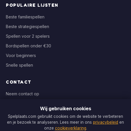
POPULAIRE LIJSTEN
Beste familiespellen
Beste strategiespellen
Spellen voor 2 spelers
Bordspellen onder €30
Voor beginners
Snelle spellen
CONTACT
Neem contact op
info@spelplaats.com
Wij gebruiken cookies
WIJ VERGELIJKEN BIJ
Spelplaats.com gebruikt cookies om de website te verbeteren
en je bezoek te analyseren. Lees meer in ons
privacybeleid
en
Bol.com, Spellenrijk, Boardgameshop.nl
onze
cookieverklaring
.