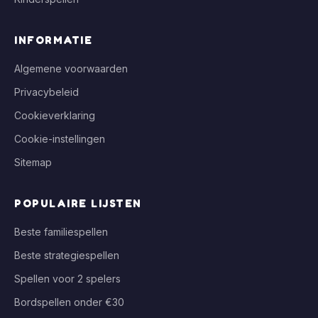
INFORMATIE
Algemene voorwaarden
Privacybeleid
Cookieverklaring
Cookie-instellingen
Sitemap
POPULAIRE LIJSTEN
Beste familiespellen
Beste strategiespellen
Spellen voor 2 spelers
Bordspellen onder €30