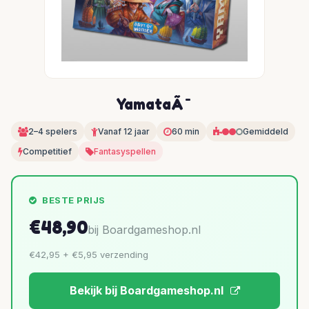
YamataÃ¯
2–4 spelers
Vanaf 12 jaar
60 min
Gemiddeld
Competitief
Fantasyspellen
BESTE PRIJS
€48,90
bij Boardgameshop.nl
€42,95 + €5,95 verzending
Bekijk bij Boardgameshop.nl