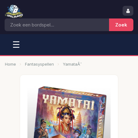
☰
Home
Fantasyspellen
YamataÃ¯