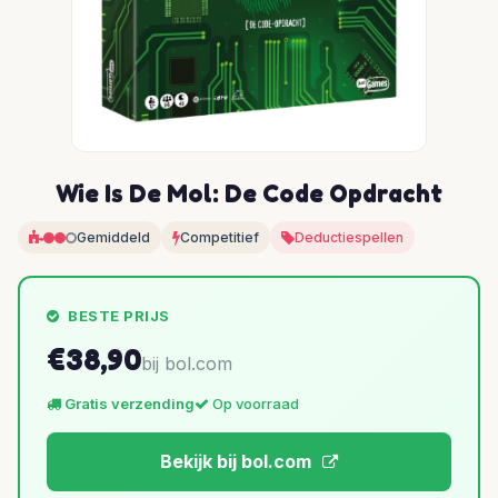
Wie Is De Mol: De Code Opdracht
Gemiddeld
Competitief
Deductiespellen
BESTE PRIJS
€38,90
bij bol.com
Gratis verzending
Op voorraad
Bekijk bij bol.com