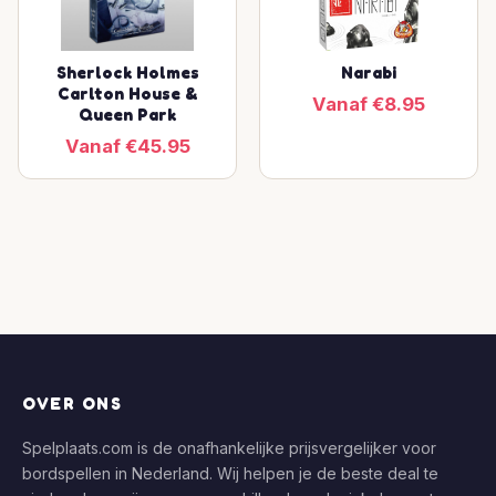
Sherlock Holmes
Narabi
Carlton House &
Vanaf €8.95
Queen Park
Vanaf €45.95
OVER ONS
Spelplaats.com is de onafhankelijke prijsvergelijker voor
bordspellen in Nederland. Wij helpen je de beste deal te