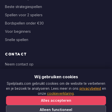
Beste strategiespellen
Spellen voor 2 spelers
Bordspellen onder €30
Voor beginners
Snelle spellen
CONTACT
Neem contact op
info@spelplaats.com
Wij gebruiken cookies
WIJ VERGELIJKEN BIJ
Spelplaats.com gebruikt cookies om de website te verbeteren
en je bezoek te analyseren. Lees meer in ons
privacybeleid
en
Bol.com, Spellenrijk, Boardgameshop.nl
onze
cookieverklaring
.
Alles accepteren
Alleen functioneel
Copyright © 2026 Spelplaats.com. Alle rechten voorbehouden.