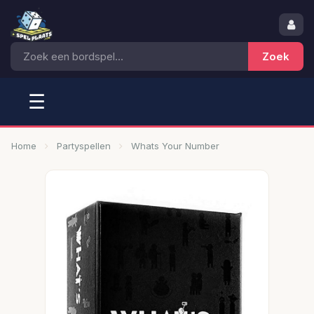
☰
Home
Partyspellen
Whats Your Number