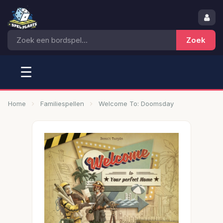
☰
Home
Familiespellen
Welcome To: Doomsday