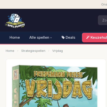
Ona
Home
Alle spellen
Deals
Keuzehu
Home
Strategiespellen
Vrijdag