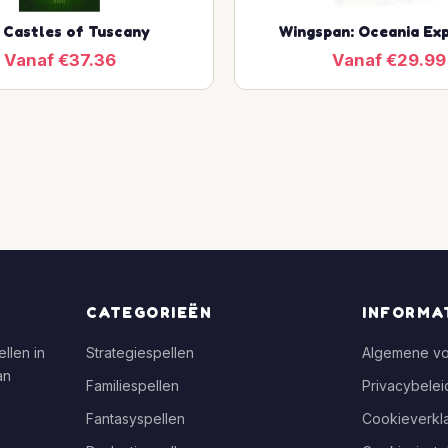
 Castles of Tuscany
Wingspan: Oceania Ex
Vanaf €37.36
Vanaf €29.99
CATEGORIEËN
INFORMA
llen in
Strategiespellen
Algemene v
an
Familiespellen
Privacybelei
Fantasyspellen
Cookieverkla