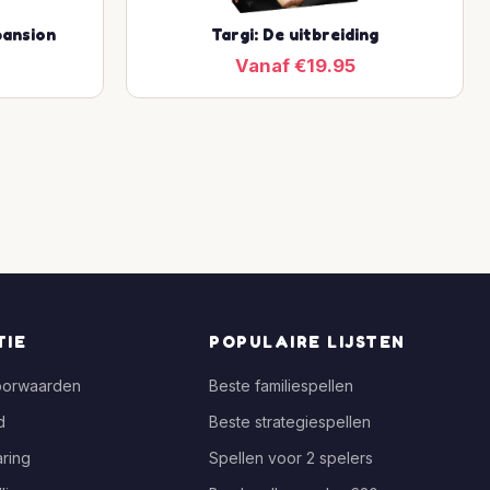
pansion
Targi: De uitbreiding
Vanaf €19.95
TIE
POPULAIRE LIJSTEN
oorwaarden
Beste familiespellen
d
Beste strategiespellen
ring
Spellen voor 2 spelers