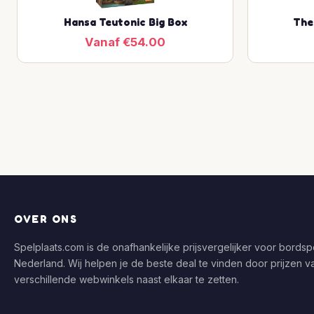
Hansa Teutonic Big Box
The
Vanaf €54.00
OVER ONS
Spelplaats.com is de onafhankelijke prijsvergelijker voor bordspe
Nederland. Wij helpen je de beste deal te vinden door prijzen v
verschillende webwinkels naast elkaar te zetten.