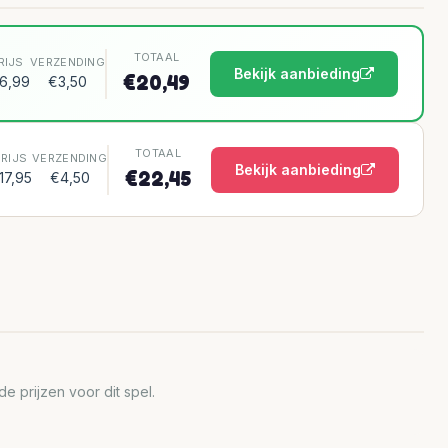
TOTAAL
RIJS
VERZENDING
Bekijk aanbieding
€20,49
6,99
€3,50
TOTAAL
PRIJS
VERZENDING
Bekijk aanbieding
€22,45
17,95
€4,50
 prijzen voor dit spel.