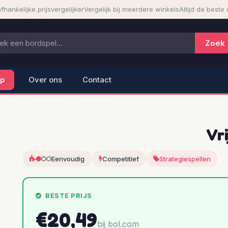
fhankelijke prijsvergelijker
Vergelijk bij meerdere winkels
Altijd de beste 
lp
Over ons
Contact
Vr
Eenvoudig
Competitief
Strategiespellen
BESTE PRIJS
€20,49
bij bol.com