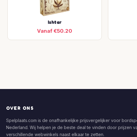
Ishtar
Vanaf €50.20
OVER ONS
Spelplaats.com is de onafhankelijke prijsvergelijker voor bordspe
Nederland. Wij helpen je de beste deal te vinden door prijzen v
verschillende webwinkels naast elkaar te zetten.