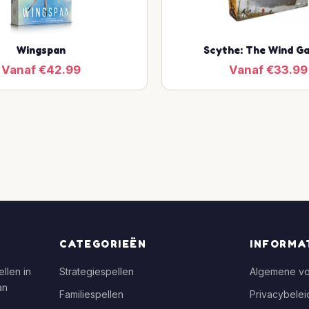
Wingspan
Scythe: The Wind G
Vanaf €42.99
Vanaf €33.99
CATEGORIEËN
INFORMA
llen in
Strategiespellen
Algemene v
an
Familiespellen
Privacybelei