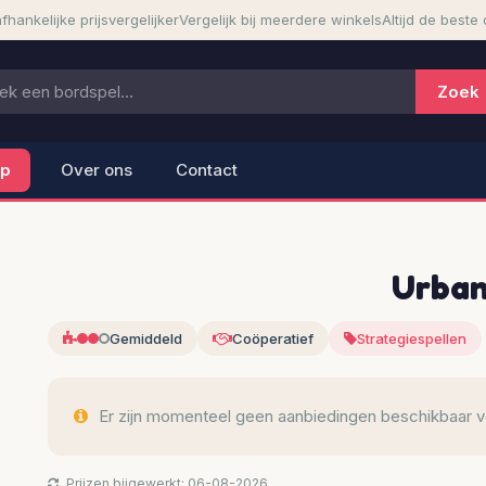
fhankelijke prijsvergelijker
Vergelijk bij meerdere winkels
Altijd de beste 
lp
Over ons
Contact
Urban
Gemiddeld
Coöperatief
Strategiespellen
Er zijn momenteel geen aanbiedingen beschikbaar voo
Prijzen bijgewerkt: 06-08-2026