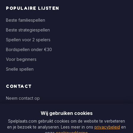
POPULAIRE LIJSTEN
Beste familiespellen
Beste strategiespellen
Spellen voor 2 spelers
Bordspellen onder €30
Voor beginners
Snelle spellen
CONTACT
Neem contact op
info@spelplaats.com
Wij gebruiken cookies
WIJ VERGELIJKEN BIJ
Spelplaats.com gebruikt cookies om de website te verbeteren
en je bezoek te analyseren. Lees meer in ons
privacybeleid
en
Bol.com, Spellenrijk, Boardgameshop.nl