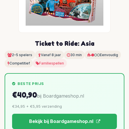
Ticket to Ride: Asia
2–5 spelers
Vanaf 8 jaar
30 min
Eenvoudig
Competitief
Familiespellen
BESTE PRIJS
€40,90
bij Boardgameshop.nl
€34,95 + €5,95 verzending
Bekijk bij Boardgameshop.nl