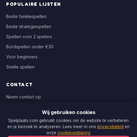
POPULAIRE LIJSTEN
Beste familiespellen
Beste strategiespellen
Spellen voor 2 spelers
Bordspellen onder €30
Voor beginners
Snelle spellen
CONTACT
Neem contact op
info@spelplaats.com
Wij gebruiken cookies
WIJ VERGELIJKEN BIJ
Spelplaats.com gebruikt cookies om de website te verbeteren
en je bezoek te analyseren. Lees meer in ons
privacybeleid
en
Bol.com, Spellenrijk, Boardgameshop.nl
onze
cookieverklaring
.