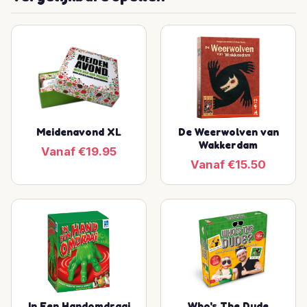
Meidenavond XL
De Weerwolven van
Wakkerdam
Vanaf €19.95
Vanaf €15.50
In Een Handomdraai
Who's The Dude