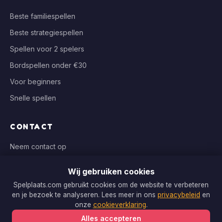
Beste familiespellen
Beste strategiespellen
Spellen voor 2 spelers
Bordspellen onder €30
Voor beginners
Snelle spellen
CONTACT
Neem contact op
info@spelplaats.com
Wij gebruiken cookies
WIJ VERGELIJKEN BIJ
Spelplaats.com gebruikt cookies om de website te verbeteren
en je bezoek te analyseren. Lees meer in ons
privacybeleid
en
Bol.com, Spellenrijk, Boardgameshop.nl
onze
cookieverklaring
.
Alles accepteren