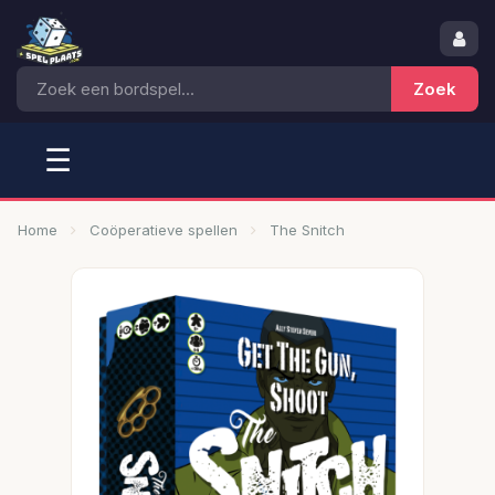
☰
Home
Coöperatieve spellen
The Snitch