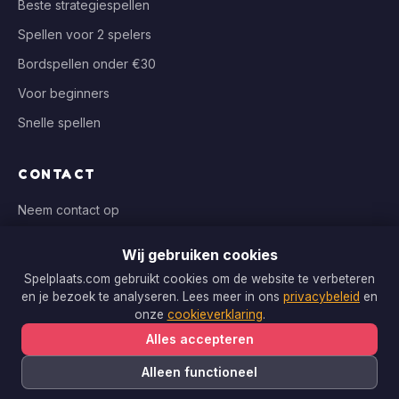
Beste strategiespellen
Spellen voor 2 spelers
Bordspellen onder €30
Voor beginners
Snelle spellen
CONTACT
Neem contact op
info@spelplaats.com
Wij gebruiken cookies
WIJ VERGELIJKEN BIJ
Spelplaats.com gebruikt cookies om de website te verbeteren
en je bezoek te analyseren. Lees meer in ons
privacybeleid
en
Bol.com, Spellenrijk, Boardgameshop.nl
onze
cookieverklaring
.
Alles accepteren
Alleen functioneel
Copyright © 2026 Spelplaats.com. Alle rechten voorbehouden.