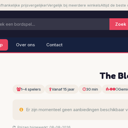
fhankelijke prijsvergelijker
Vergelijk bij meerdere winkels
Altijd de beste 
lp
Over ons
Contact
The Bl
1–4 spelers
Vanaf 15 jaar
30 min
Gemi
Er zijn momenteel geen aanbiedingen beschikbaar voo
Prijzen bijgewerkt: 08-08-2026