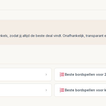
ls, zodat jij altijd de beste deal vindt. Onafhankelijk, transparant e
Beste bordspellen voor 2
Beste bordspellen voor 