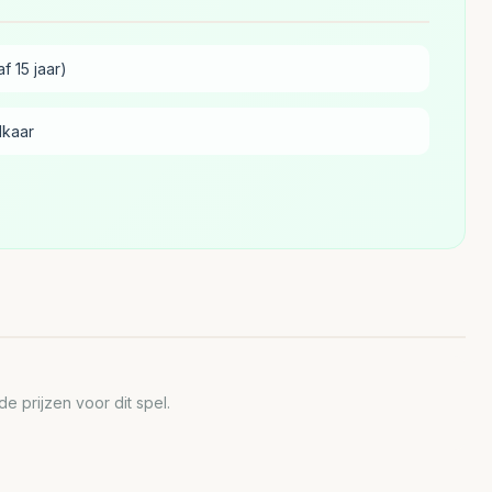
f 15 jaar)
lkaar
 prijzen voor dit spel.