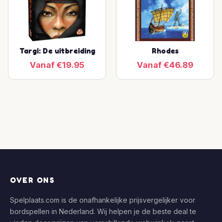
Targi: De uitbreiding
Rhodes
Vanaf €19.95
Vanaf €46.89
OVER ONS
Spelplaats.com is de onafhankelijke prijsvergelijker voor
bordspellen in Nederland. Wij helpen je de beste deal te