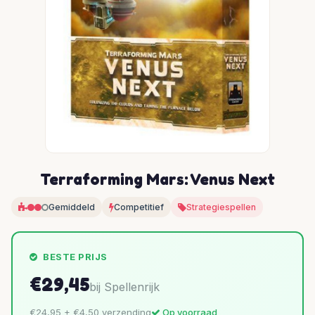
Terraforming Mars: Venus Next
Gemiddeld
Competitief
Strategiespellen
BESTE PRIJS
€29,45
bij Spellenrijk
€24,95 + €4,50 verzending
Op voorraad