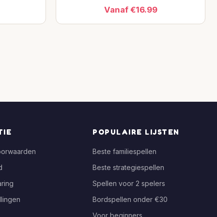
Vanaf €16.99
TIE
POPULAIRE LIJSTEN
oorwaarden
Beste familiespellen
d
Beste strategiespellen
ring
Spellen voor 2 spelers
llingen
Bordspellen onder €30
Voor beginners