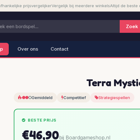
fhankelijke prijsvergelijker
Vergelijk bij meerdere winkels
Altijd de beste 
lp
Over ons
Contact
Terra Mystic
Gemiddeld
Competitief
Strategiespellen
BESTE PRIJS
€46,90
bij Boardgameshop.nl