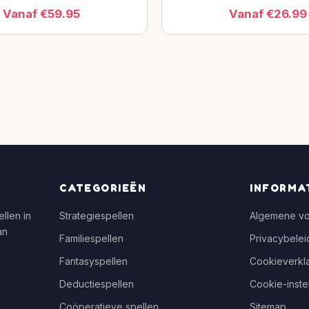
Vanaf €59.95
Vanaf €26.99
CATEGORIEËN
INFORMA
llen in
Strategiespellen
Algemene v
an
Familiespellen
Privacybelei
Fantasyspellen
Cookieverkla
Deductiespellen
Cookie-inste
Coöperatieve spellen
Sitemap