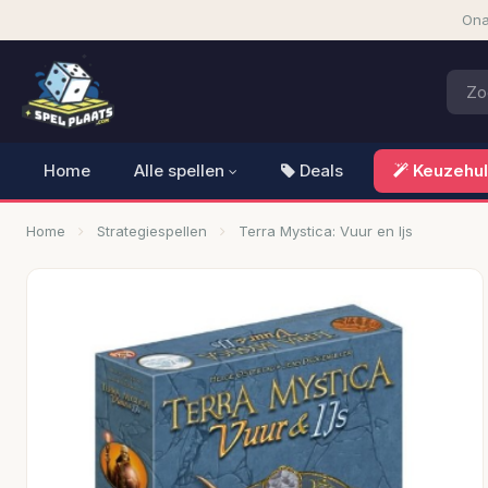
Ona
Home
Alle spellen
Deals
Keuzehu
Home
Strategiespellen
Terra Mystica: Vuur en Ijs