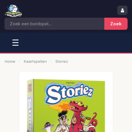
☰
Home
Kaartspellen
Storiez