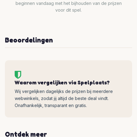
beginnen vandaag met het bijhouden van de prijzen
voor dit spel.
Beoordelingen
Waarom vergelijken via Spelplaats?
Wij vergelijken dagelijks de prijzen bij meerdere
webwinkels, zodat jij altijd de beste deal vindt.
Onafhankelijk, transparant en gratis.
Ontdek meer