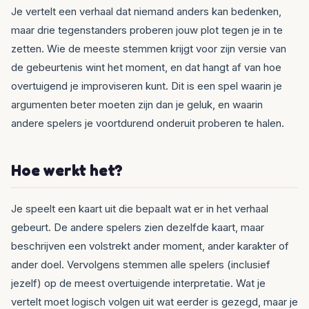
Je vertelt een verhaal dat niemand anders kan bedenken,
maar drie tegenstanders proberen jouw plot tegen je in te
zetten. Wie de meeste stemmen krijgt voor zijn versie van
de gebeurtenis wint het moment, en dat hangt af van hoe
overtuigend je improviseren kunt. Dit is een spel waarin je
argumenten beter moeten zijn dan je geluk, en waarin
andere spelers je voortdurend onderuit proberen te halen.
Hoe werkt het?
Je speelt een kaart uit die bepaalt wat er in het verhaal
gebeurt. De andere spelers zien dezelfde kaart, maar
beschrijven een volstrekt ander moment, ander karakter of
ander doel. Vervolgens stemmen alle spelers (inclusief
jezelf) op de meest overtuigende interpretatie. Wat je
vertelt moet logisch volgen uit wat eerder is gezegd, maar je