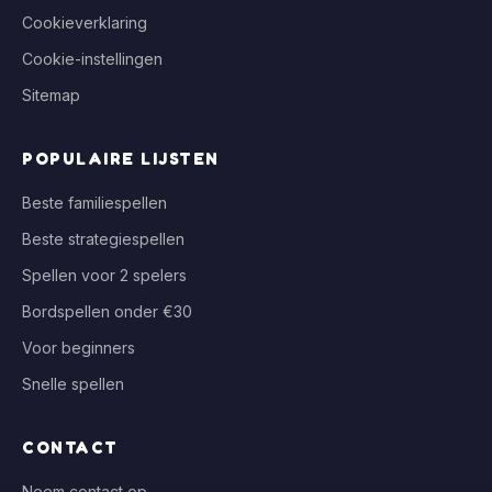
Cookieverklaring
Cookie-instellingen
Sitemap
POPULAIRE LIJSTEN
Beste familiespellen
Beste strategiespellen
Spellen voor 2 spelers
Bordspellen onder €30
Voor beginners
Snelle spellen
CONTACT
Neem contact op