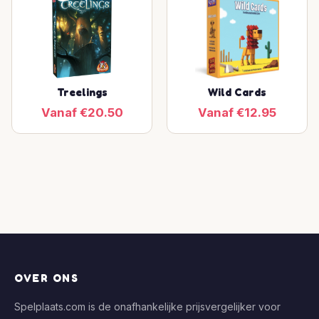
Treelings
Wild Cards
Vanaf €20.50
Vanaf €12.95
OVER ONS
Spelplaats.com is de onafhankelijke prijsvergelijker voor