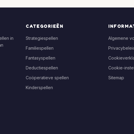
CATEGORIEËN
INFORMA
llen in
Strategiespellen
Algemene v
an
Familiespellen
Privacybelei
Fantasyspellen
Cookieverkla
Deductiespellen
Cookie-inste
Coöperatieve spellen
Sitemap
Kinderspellen