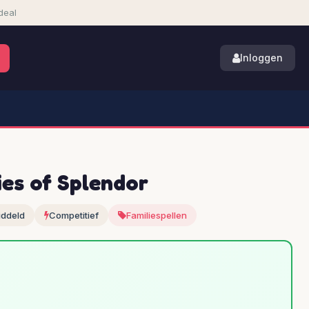
deal
Inloggen
ies of Splendor
ddeld
Competitief
Familiespellen