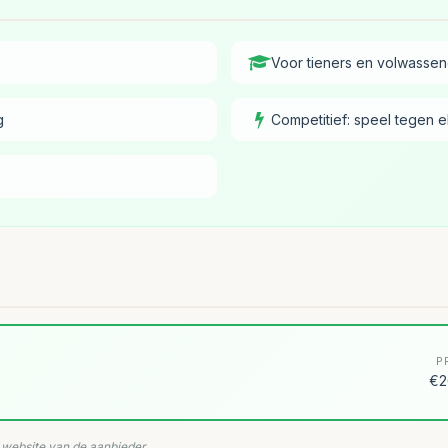
Voor tieners en volwassene
g
Competitief: speel tegen e
P
€2
e website van de aanbieder.