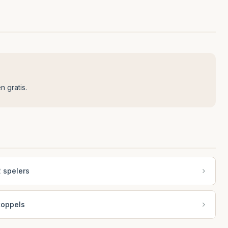
n gratis.
 spelers
koppels