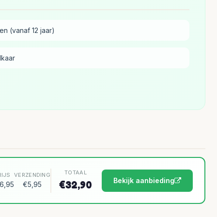
n (vanaf 12 jaar)
lkaar
TOTAAL
RIJS
VERZENDING
Bekijk aanbieding
€32,90
6,95
€5,95