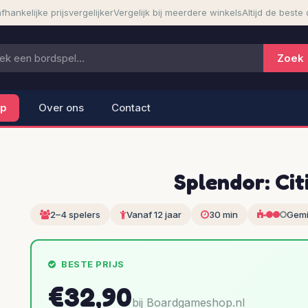
fhankelijke prijsvergelijker
Vergelijk bij meerdere winkels
Altijd de beste 
lp
Over ons
Contact
Splendor: Cit
2–4 spelers
Vanaf 12 jaar
30 min
Gemi
BESTE PRIJS
€32,90
bij Boardgameshop.nl