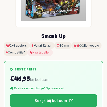
Smash Up
2–4 spelers
Vanaf 12 jaar
30 min
Eenvoudig
Competitief
Kaartspellen
BESTE PRIJS
€46,95
bij bol.com
Gratis verzending
Op voorraad
Bekijk bij bol.com