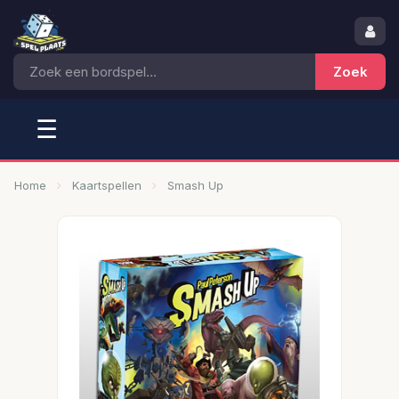
☰
Home
Kaartspellen
Smash Up