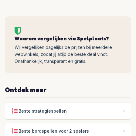
Waarom vergelijken via Spelplaats?
Wij vergelijken dagelijks de prijzen bij meerdere
webwinkels, zodat jij altijd de beste deal vindt.
Onafhankelijk, transparant en gratis.
Ontdek meer
Beste strategiespellen
Beste bordspellen voor 2 spelers