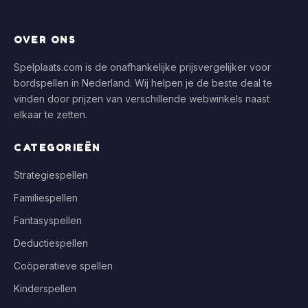
OVER ONS
Spelplaats.com is de onafhankelijke prijsvergelijker voor
bordspellen in Nederland. Wij helpen je de beste deal te
vinden door prijzen van verschillende webwinkels naast
elkaar te zetten.
CATEGORIEËN
Strategiespellen
Familiespellen
Fantasyspellen
Deductiespellen
Coöperatieve spellen
Kinderspellen