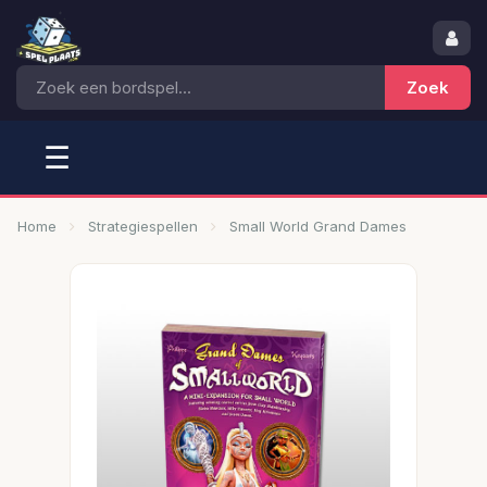
☰
Home
Strategiespellen
Small World Grand Dames