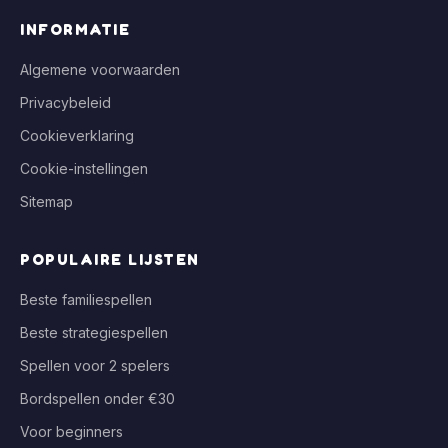
INFORMATIE
Algemene voorwaarden
Privacybeleid
Cookieverklaring
Cookie-instellingen
Sitemap
POPULAIRE LIJSTEN
Beste familiespellen
Beste strategiespellen
Spellen voor 2 spelers
Bordspellen onder €30
Voor beginners