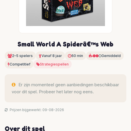
Small World A Spiderâ€™s Web
2–5 spelers
Vanaf 8 jaar
60 min
Gemiddeld
Competitief
Strategiespellen
Er zijn momenteel geen aanbiedingen beschikbaar
voor dit spel. Probeer het later nog eens.
Prijzen bijgewerkt: 09-08-2026
Over dit spel