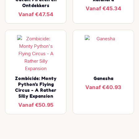
Ontdekkers
Vanaf €45.34
Vanaf €47.54
Zombicide: Monty
Ganesha
Python's Flying
Vanaf €40.93
Circus - A Rather
Silly Expansion
Vanaf €50.95