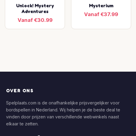
Unlock! Mystery
Mysterium
Adventures
Vanaf €37.99
Vanaf €30.99
OVER ONS
Spelplaats.com is de onafhankelijke prijsvergelijker voor
bordspellen in Nederland. Wij helpen je de beste deal te
vinden door prijzen van verschillende webwinkels naast
elkaar te zetten.