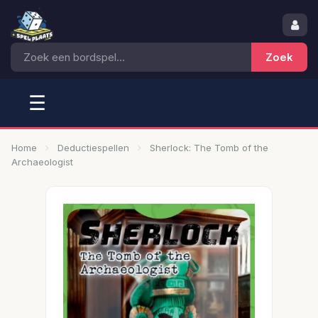
☰
Home
Deductiespellen
Sherlock: The Tomb of the
Archaeologist