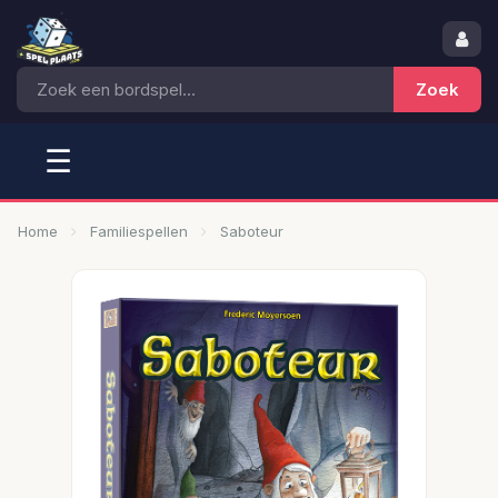
☰
Home
Familiespellen
Saboteur