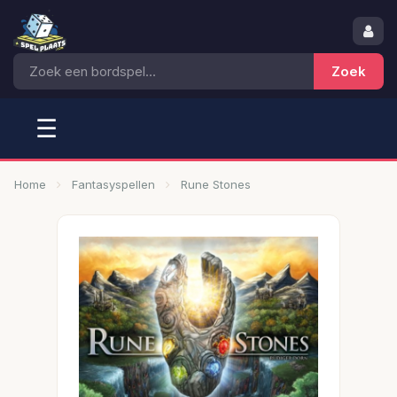
☰
Home
Fantasyspellen
Rune Stones