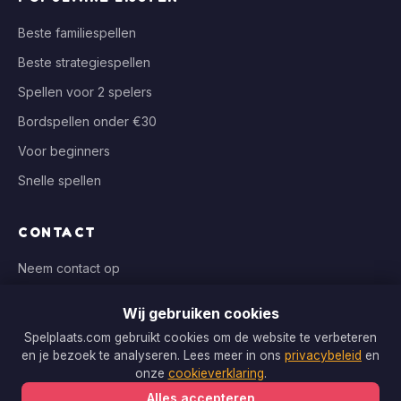
Beste familiespellen
Beste strategiespellen
Spellen voor 2 spelers
Bordspellen onder €30
Voor beginners
Snelle spellen
CONTACT
Neem contact op
info@spelplaats.com
Wij gebruiken cookies
WIJ VERGELIJKEN BIJ
Spelplaats.com gebruikt cookies om de website te verbeteren
en je bezoek te analyseren. Lees meer in ons
privacybeleid
en
Bol.com, Spellenrijk, Boardgameshop.nl
onze
cookieverklaring
.
Alles accepteren