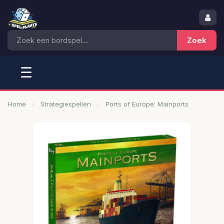
☰
Home
Strategiespellen
Ports of Europe: Mainports