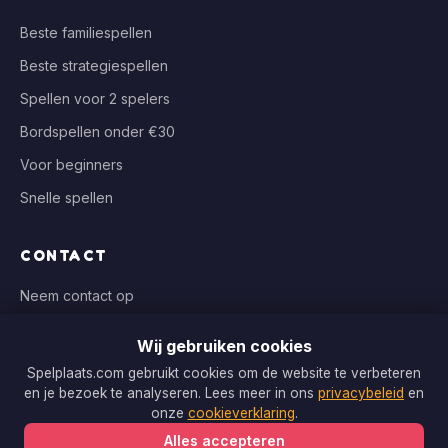
Beste familiespellen
Beste strategiespellen
Spellen voor 2 spelers
Bordspellen onder €30
Voor beginners
Snelle spellen
CONTACT
Neem contact op
info@spelplaats.com
Wij gebruiken cookies
WIJ VERGELIJKEN BIJ
Spelplaats.com gebruikt cookies om de website te verbeteren
en je bezoek te analyseren. Lees meer in ons
privacybeleid
en
Bol.com, Spellenrijk, Boardgameshop.nl
onze
cookieverklaring
.
Alles accepteren