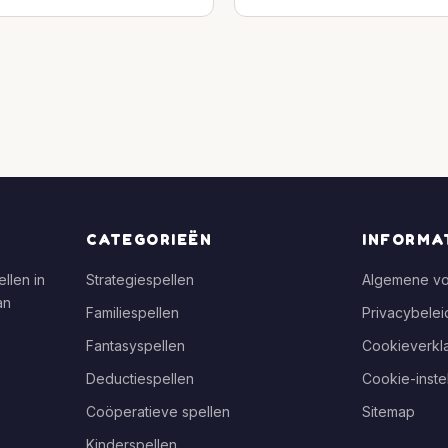
CATEGORIEËN
INFORMA
llen in
Strategiespellen
Algemene v
an
Familiespellen
Privacybelei
Fantasyspellen
Cookieverkla
Deductiespellen
Cookie-inste
Coöperatieve spellen
Sitemap
Kinderspellen