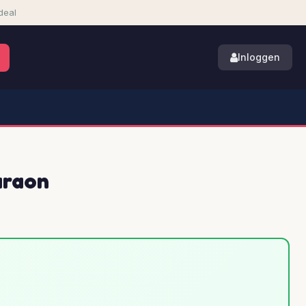
deal
Inloggen
araon