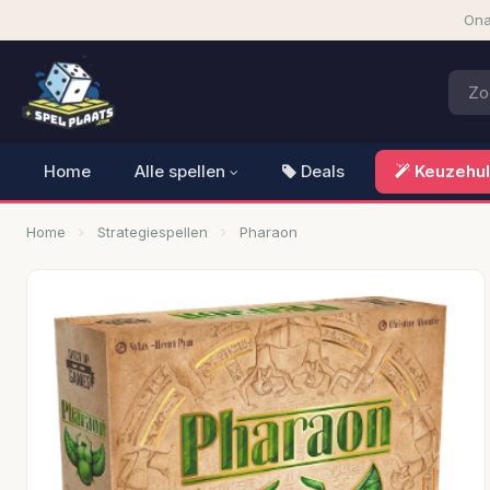
Ona
Home
Alle spellen
Deals
Keuzehu
Home
Strategiespellen
Pharaon