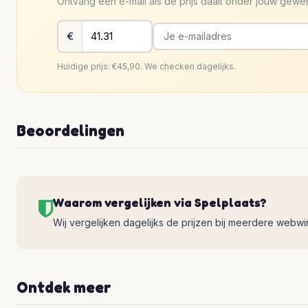
Ontvang een e-mail als de prijs daalt onder jouw gew
€
Huidige prijs: €45,90. We checken dagelijks.
Beoordelingen
Waarom vergelijken via Spelplaats?
Wij vergelijken dagelijks de prijzen bij meerdere webwinke
Ontdek meer