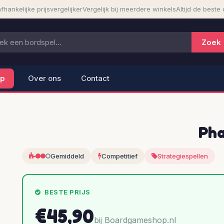
fhankelijke prijsvergelijker
Vergelijk bij meerdere winkels
Altijd de beste 
lp
Over ons
Contact
Ph
Gemiddeld
Competitief
Strategiespellen
BESTE PRIJS
€45,90
bij Boardgameshop.nl