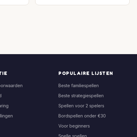
TIE
POPULAIRE LIJSTEN
oorwaarden
Beste familiespellen
d
Beste strategiespellen
ring
Spellen voor 2 spelers
llingen
Bordspellen onder €30
Voor beginners
Snelle spellen