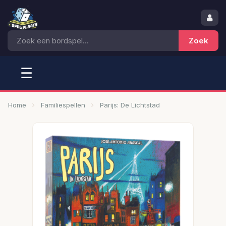
☰
Home
Familiespellen
Parijs: De Lichtstad