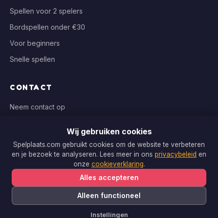
Spellen voor 2 spelers
Bordspellen onder €30
Voor beginners
Snelle spellen
CONTACT
Neem contact op
info@spelplaats.com
Wij gebruiken cookies
WIJ VERGELIJKEN BIJ
Spelplaats.com gebruikt cookies om de website te verbeteren
en je bezoek te analyseren. Lees meer in ons
privacybeleid
en
Bol.com, Spellenrijk, Boardgameshop.nl
onze
cookieverklaring
.
Alles accepteren
Alleen functioneel
Copyright © 2026 Spelplaats.com. Alle rechten voorbehouden.
Instellingen