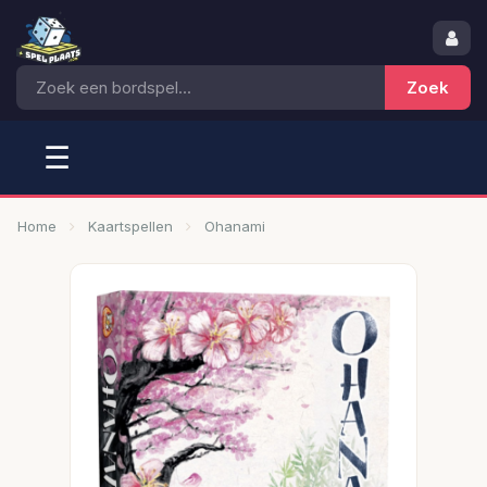
☰
Home
Kaartspellen
Ohanami