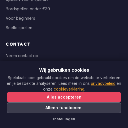
Bordspellen onder €30
Voor beginners
Snelle spellen
CONTACT
Neem contact op
info@spelplaats.com
Wij gebruiken cookies
WIJ VERGELIJKEN BIJ
Spelplaats.com gebruikt cookies om de website te verbeteren
en je bezoek te analyseren. Lees meer in ons
privacybeleid
en
Bol.com, Spellenrijk, Boardgameshop.nl
onze
cookieverklaring
.
Alles accepteren
Alleen functioneel
Copyright © 2026 Spelplaats.com. Alle rechten voorbehouden.
Instellingen