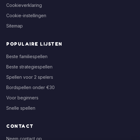
Cookieverklaring
Cookie-instellingen
Sitemap
POPULAIRE LIJSTEN
Beste familiespellen
Beste strategiespellen
Spellen voor 2 spelers
Bordspellen onder €30
Voor beginners
Snelle spellen
CONTACT
Neem contact op