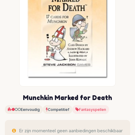
Munchkin Marked for Death
Eenvoudig
Competitief
Fantasyspellen
Er zijn momenteel geen aanbiedingen beschikbaar