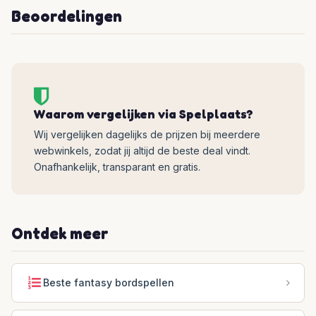
Beoordelingen
Waarom vergelijken via Spelplaats?
Wij vergelijken dagelijks de prijzen bij meerdere
webwinkels, zodat jij altijd de beste deal vindt.
Onafhankelijk, transparant en gratis.
Ontdek meer
Beste fantasy bordspellen