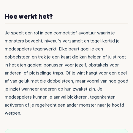
Hoe werkt het?
Je speelt een rol in een competitief avontuur waarin je
monsters bevecht, niveau's verzamelt en tegelijkertijd je
medespelers tegenwerkt. Elke beurt gooi je een
dobbelsteen en trek je een kaart die kan helpen of juist roet
in het eten gooien: bonussen voor jezelf, obstakels voor
anderen, of plotselinge traps. Of je wint hangt voor een deel
af van geluk met die dobbelsteen, maar vooral van hoe goed
je inziet wanneer anderen op hun zwakst zijn. Je
medespelers kunnen je aanval blokkeren, tegenkanten
activeren of je regelrecht een ander monster naar je hoofd
werpen.