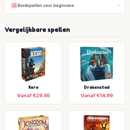
Bordspellen voor beginners
Vergelijkbare spellen
Kero
Drakenstad
Vanaf €29.95
Vanaf €14.99