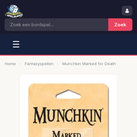
☰
Home
Fantasyspellen
Munchkin Marked for Death