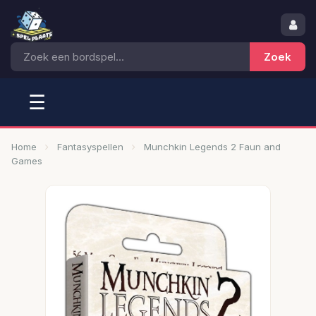
☰
Home
Fantasyspellen
Munchkin Legends 2 Faun and
Games