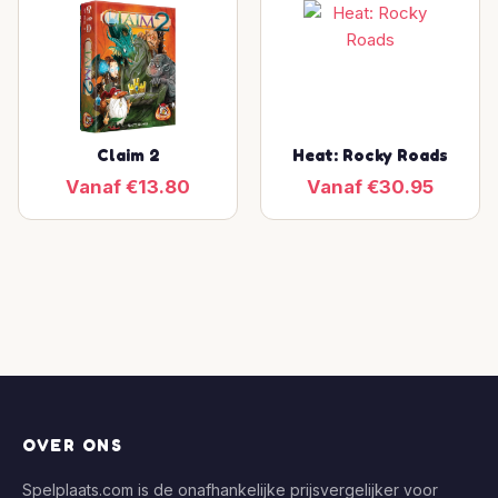
Claim 2
Heat: Rocky Roads
Vanaf €13.80
Vanaf €30.95
OVER ONS
Spelplaats.com is de onafhankelijke prijsvergelijker voor