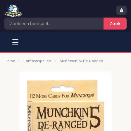
☰
Home
Fantasyspellen
Munchkin 5: De Ranged