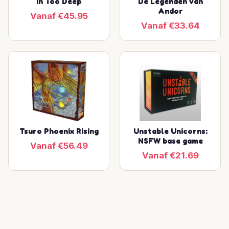
In Too Deep
De Legenden van
Andor
Vanaf €45.95
Vanaf €33.64
Tsuro Phoenix Rising
Unstable Unicorns:
NSFW base game
Vanaf €56.49
Vanaf €21.69