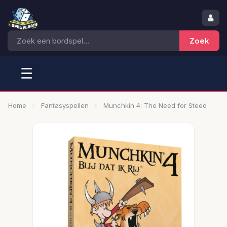
☰
Home
Fantasyspellen
Munchkin 4: The Need for Steed