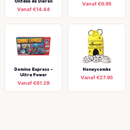
Ontdek de Dieren
Vanaf €6.95
Vanaf €14.44
Domino Express -
Honeycombs
Ultra Power
Vanaf €27.95
Vanaf €61.28