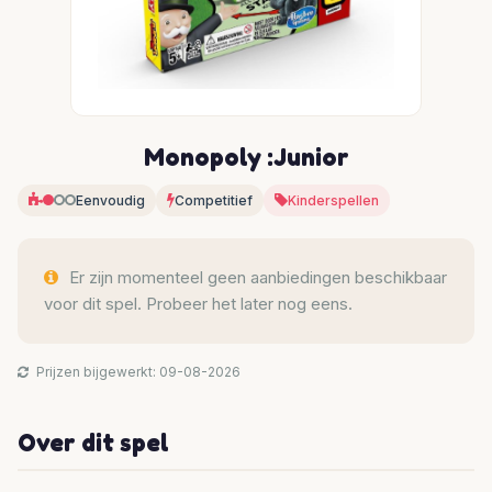
Monopoly :Junior
Eenvoudig
Competitief
Kinderspellen
Er zijn momenteel geen aanbiedingen beschikbaar
voor dit spel. Probeer het later nog eens.
Prijzen bijgewerkt: 09-08-2026
Over dit spel