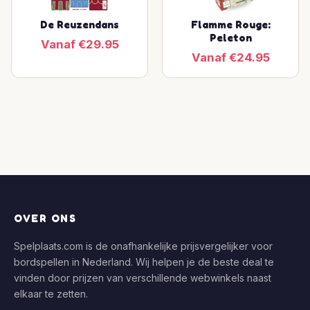
De Reuzendans
Flamme Rouge:
Peleton
Vanaf €29.95
Vanaf €24.95
OVER ONS
Spelplaats.com is de onafhankelijke prijsvergelijker voor
bordspellen in Nederland. Wij helpen je de beste deal te
vinden door prijzen van verschillende webwinkels naast
elkaar te zetten.