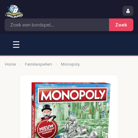
☰
Home
Familiespellen
Monopoly