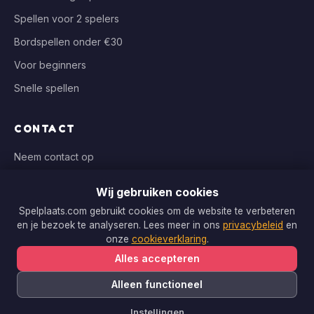
Spellen voor 2 spelers
Bordspellen onder €30
Voor beginners
Snelle spellen
CONTACT
Neem contact op
info@spelplaats.com
Wij gebruiken cookies
WIJ VERGELIJKEN BIJ
Spelplaats.com gebruikt cookies om de website te verbeteren
en je bezoek te analyseren. Lees meer in ons
privacybeleid
en
Bol.com, Spellenrijk, Boardgameshop.nl
onze
cookieverklaring
.
Alles accepteren
Alleen functioneel
Copyright © 2026 Spelplaats.com. Alle rechten voorbehouden.
Instellingen