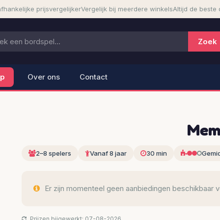
fhankelijke prijsvergelijker
Vergelijk bij meerdere winkels
Altijd de beste 
lp
Over ons
Contact
Mem
2–8 spelers
Vanaf 8 jaar
30 min
Gemi
Er zijn momenteel geen aanbiedingen beschikbaar voo
Prijzen bijgewerkt: 07-08-2026