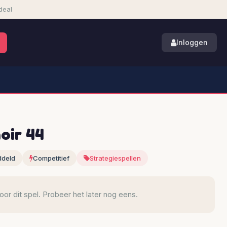
deal
Inloggen
oir 44
ddeld
Competitief
Strategiespellen
r dit spel. Probeer het later nog eens.