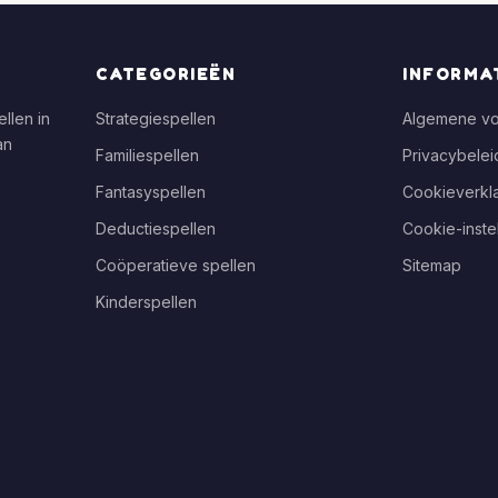
CATEGORIEËN
INFORMA
llen in
Strategiespellen
Algemene v
an
Familiespellen
Privacybelei
Fantasyspellen
Cookieverkla
Deductiespellen
Cookie-inste
Coöperatieve spellen
Sitemap
Kinderspellen