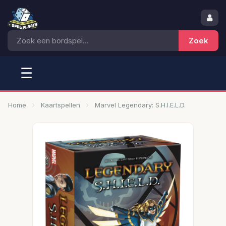
☰
Home
Kaartspellen
Marvel Legendary: S.H.I.E.L.D.