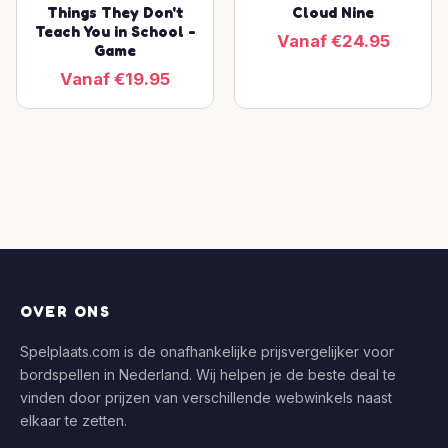
Things They Don't
Cloud Nine
Teach You in School -
Vanaf €24.95
Game
Vanaf €19.95
OVER ONS
Spelplaats.com is de onafhankelijke prijsvergelijker voor
bordspellen in Nederland. Wij helpen je de beste deal te
vinden door prijzen van verschillende webwinkels naast
elkaar te zetten.