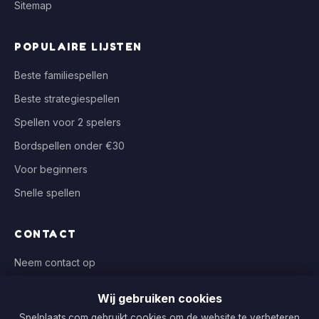
Sitemap
POPULAIRE LIJSTEN
Beste familiespellen
Beste strategiespellen
Spellen voor 2 spelers
Bordspellen onder €30
Voor beginners
Snelle spellen
CONTACT
Neem contact op
info@spelplaats.com
Wij gebruiken cookies
WIJ VERGELIJKEN BIJ
Spelplaats.com gebruikt cookies om de website te verbeteren