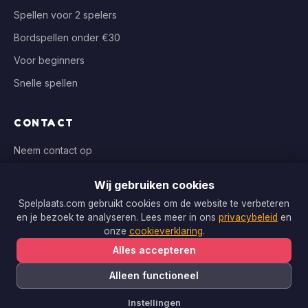
Spellen voor 2 spelers
Bordspellen onder €30
Voor beginners
Snelle spellen
CONTACT
Neem contact op
info@spelplaats.com
Wij gebruiken cookies
WIJ VERGELIJKEN BIJ
Spelplaats.com gebruikt cookies om de website te verbeteren
en je bezoek te analyseren. Lees meer in ons
privacybeleid
en
Bol.com, Spellenrijk, Boardgameshop.nl
onze
cookieverklaring
.
Alles accepteren
Alleen functioneel
Copyright © 2026 Spelplaats.com. Alle rechten voorbehouden.
Instellingen