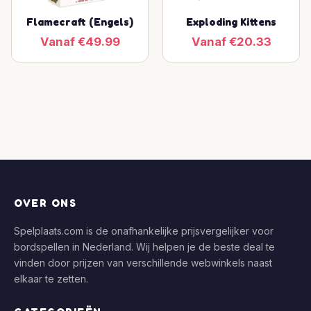
Flamecraft (Engels)
Exploding Kittens
Vanaf €49.99
Vanaf €20.33
OVER ONS
Spelplaats.com is de onafhankelijke prijsvergelijker voor
bordspellen in Nederland. Wij helpen je de beste deal te
vinden door prijzen van verschillende webwinkels naast
elkaar te zetten.