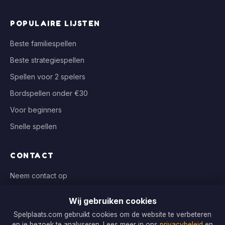
POPULAIRE LIJSTEN
Beste familiespellen
Beste strategiespellen
Spellen voor 2 spelers
Bordspellen onder €30
Voor beginners
Snelle spellen
CONTACT
Neem contact op
info@spelplaats.com
Wij gebruiken cookies
WIJ VERGELIJKEN BIJ
Spelplaats.com gebruikt cookies om de website te verbeteren
en je bezoek te analyseren. Lees meer in ons
privacybeleid
en