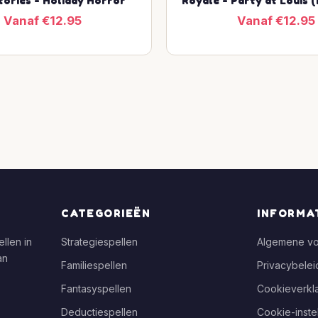
tories - Holiday Horror
Royale - Party at Louis (
Vanaf €12.95
Vanaf €12.95
CATEGORIEËN
INFORMA
llen in
Strategiespellen
Algemene v
an
Familiespellen
Privacybelei
Fantasyspellen
Cookieverkla
Deductiespellen
Cookie-inste