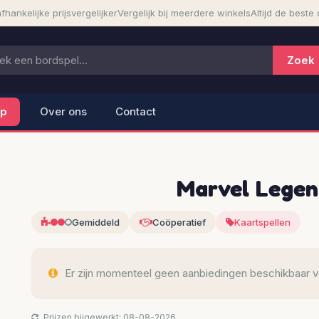
fhankelijke prijsvergelijker
Vergelijk bij meerdere winkels
Altijd de beste 
lp
Over ons
Contact
Marvel Legen
Gemiddeld
Coöperatief
Kaartspellen
Er zijn momenteel geen aanbiedingen beschikbaar voo
Prijzen bijgewerkt: 08-08-2026