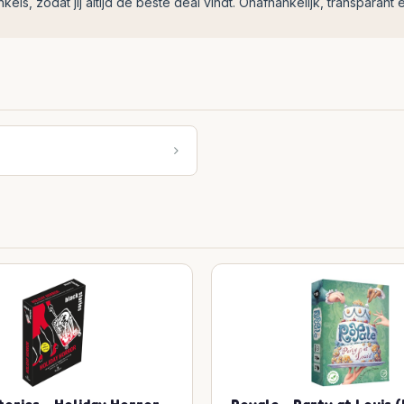
ls, zodat jij altijd de beste deal vindt. Onafhankelijk, transparant e