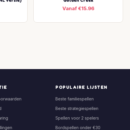
NL versie)
Golden Creek
Vanaf €15.96
TIE
POPULAIRE LIJSTEN
oorwaarden
Beste familiespellen
d
Beste strategiespellen
ring
Spellen voor 2 spelers
llingen
Bordspellen onder €30