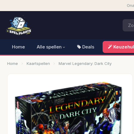
Ona
Home
Alle spellen
Deals
Keuzehu
Home
Kaartspellen
Marvel Legendary: Dark City