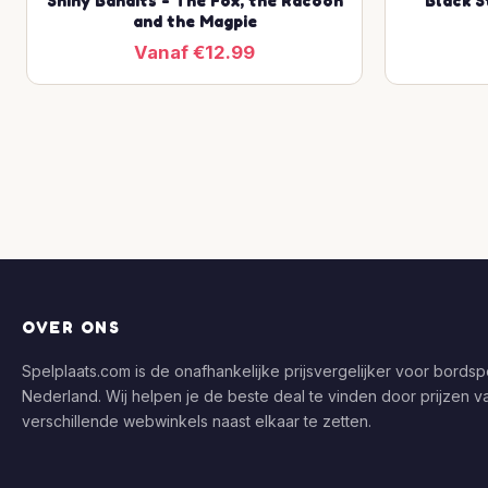
Shiny Bandits - The Fox, the Racoon
Black S
and the Magpie
Vanaf €12.99
OVER ONS
Spelplaats.com is de onafhankelijke prijsvergelijker voor bordspe
Nederland. Wij helpen je de beste deal te vinden door prijzen v
verschillende webwinkels naast elkaar te zetten.