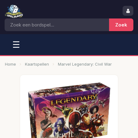
☰
Home
Kaartspellen
Marvel Legendary: Civil War