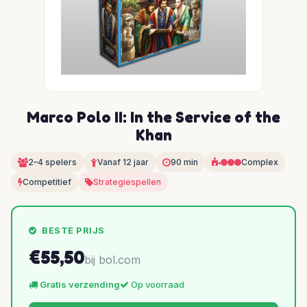
Marco Polo II: In the Service of the
Khan
2–4 spelers
Vanaf 12 jaar
90 min
Complex
Competitief
Strategiespellen
BESTE PRIJS
€55,50
bij bol.com
Gratis verzending
Op voorraad