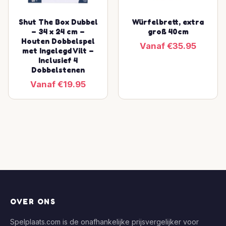
Shut The Box Dubbel
Würfelbrett, extra
– 34 x 24 cm –
groß 40cm
Houten Dobbelspel
Vanaf €35.95
met Ingelegd Vilt –
Inclusief 4
Dobbelstenen
Vanaf €19.95
OVER ONS
Spelplaats.com is de onafhankelijke prijsvergelijker voor