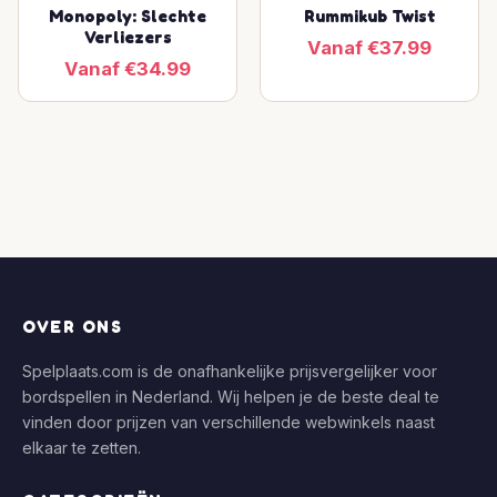
Monopoly: Slechte
Rummikub Twist
Verliezers
Vanaf €37.99
Vanaf €34.99
OVER ONS
Spelplaats.com is de onafhankelijke prijsvergelijker voor
bordspellen in Nederland. Wij helpen je de beste deal te
vinden door prijzen van verschillende webwinkels naast
elkaar te zetten.