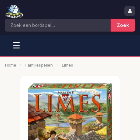
☰
Home
Familiespellen
Limes