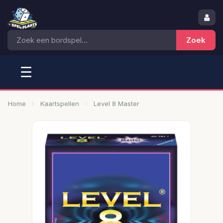
☰
Home
Kaartspellen
Level 8 Master