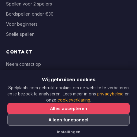
Spellen voor 2 spelers
Bordspellen onder €30
Voor beginners
Snelle spellen
CONTACT
Neem contact op
info@spelplaats.com
Wij gebruiken cookies
WIJ VERGELIJKEN BIJ
Spelplaats.com gebruikt cookies om de website te verbeteren
en je bezoek te analyseren. Lees meer in ons
privacybeleid
en
Bol.com, Spellenrijk, Boardgameshop.nl
onze
cookieverklaring
.
Alles accepteren
Alleen functioneel
Copyright © 2026 Spelplaats.com. Alle rechten voorbehouden.
Instellingen